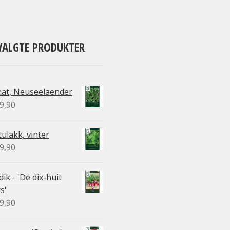
VALGTE PRODUKTER
nat, Neuseelaender
9,90
ulakk, vinter
9,90
ik - 'De dix-huit
s'
9,90