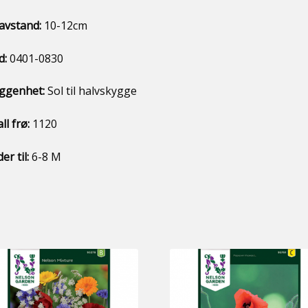
avstand:
10-12cm
d:
0401-0830
iggenhet:
Sol til halvskygge
ll frø:
1120
er til:
6-8 M