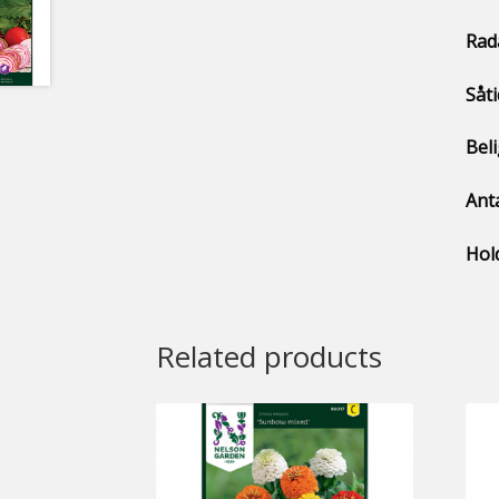
Rad
Såti
Bel
Anta
Hold
Related products