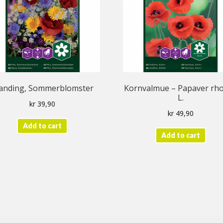
anding, Sommerblomster
Kornvalmue – Papaver rh
L.
kr
39,90
kr
49,90
Add to cart
Add to cart