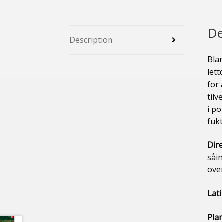
De
Description
Blan
let
for 
til
i po
fuk
Dir
såin
ove
Lat
Pla