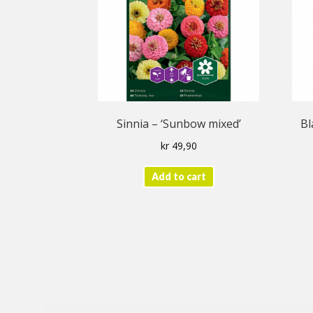
Sinnia – ‘Sunbow mixed’
Bl
kr
49,90
Add to cart