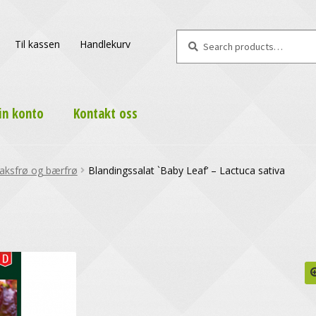
Search
Search
Til kassen
Handlekurv
for:
in konto
Kontakt oss
aksfrø og bærfrø
Blandingssalat `Baby Leaf’ – Lactuca sativa