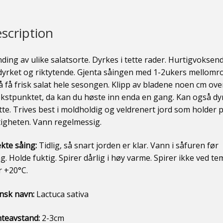
scription
ding av ulike salatsorte. Dyrkes i tette rader. Hurtigvoksend
tdyrket og riktytende. Gjenta såingen med 1-2ukers mellom
å få frisk salat hele sesongen. Klipp av bladene noen cm ove
vekstpunktet, da kan du høste inn enda en gang. Kan også dy
tte. Trives best i moldholdig og veldrenert jord som holder 
tigheten. Vann regelmessig.
ekte såing:
Tidlig, så snart jorden er klar. Vann i såfuren før
g. Holde fuktig. Spirer dårlig i høy varme. Spirer ikke ved te
r +20°C.
insk navn:
Lactuca sativa
nteavstand:
2-3cm