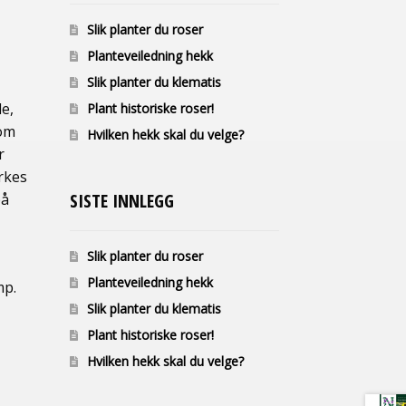
Slik planter du roser
Planteveiledning hekk
Slik planter du klematis
e,
Plant historiske roser!
rom
Hvilken hekk skal du velge?
r
rkes
SISTE INNLEGG
på
Slik planter du roser
Planteveiledning hekk
mp.
Slik planter du klematis
Plant historiske roser!
Hvilken hekk skal du velge?