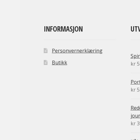
INFORMASJON
UT
Personvernerklæring
Spi
Butikk
kr
5
Port
kr
5
Redd
jour
kr
3