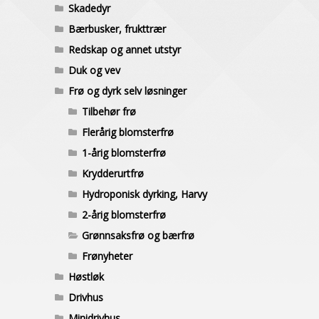
Skadedyr
Bærbusker, frukttrær
Redskap og annet utstyr
Duk og vev
Frø og dyrk selv løsninger
Tilbehør frø
Flerårig blomsterfrø
1-årig blomsterfrø
Krydderurtfrø
Hydroponisk dyrking, Harvy
2-årig blomsterfrø
Grønnsaksfrø og bærfrø
Frønyheter
Høstløk
Drivhus
Minidrivhus