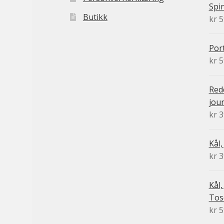
Spi
Butikk
kr
5
Port
kr
5
Redd
jour
kr
3
Kål,
kr
3
Kål,
Tos
kr
5