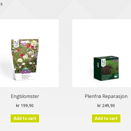
ts
Engblomster
Plenfrø Reparasjon
kr
199,90
kr
249,90
Add to cart
Add to cart