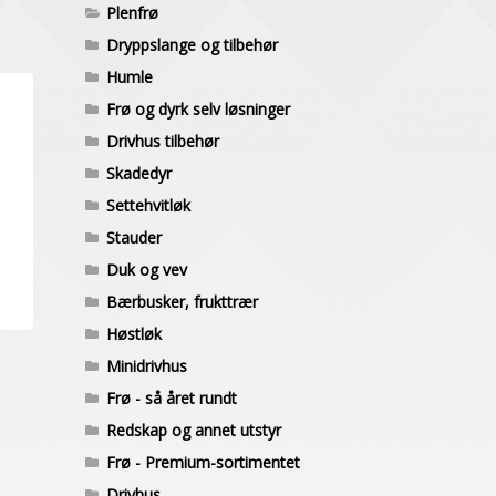
Plenfrø
Dryppslange og tilbehør
Humle
Frø og dyrk selv løsninger
Drivhus tilbehør
Skadedyr
Settehvitløk
Stauder
Duk og vev
Bærbusker, frukttrær
Høstløk
Minidrivhus
Frø - så året rundt
Redskap og annet utstyr
Frø - Premium-sortimentet
Drivhus