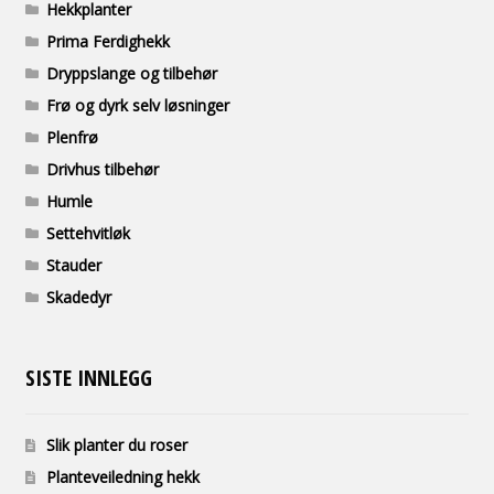
Hekkplanter
Prima Ferdighekk
Dryppslange og tilbehør
Frø og dyrk selv løsninger
Plenfrø
Drivhus tilbehør
Humle
Settehvitløk
Stauder
Skadedyr
SISTE INNLEGG
Slik planter du roser
Planteveiledning hekk