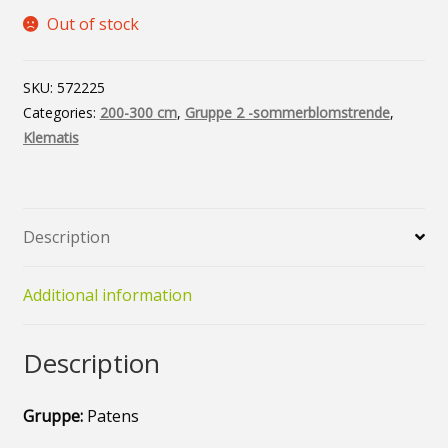
Vårløk og knoller
Out of stock
Min konto
SKU:
572225
Nyheter
Categories:
200-300 cm
,
Gruppe 2 -sommerblomstrende
,
Klematis
Personvernerklæring
Description
Additional information
Description
Gruppe:
Patens