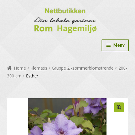
Meny
Drivhus
Home
Klematis
Gruppe 2 -sommerblomstrende
200-
Drivhus tilbehør
300 cm
Esther
Dryppslange og tilbehør
Frø og dyrk selv løsninger
Gavekort
Hekkplanter