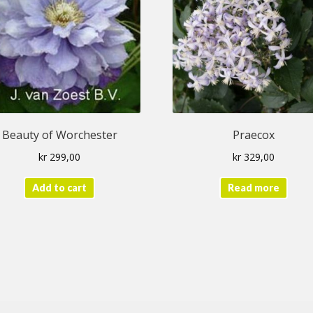
Beauty of Worchester
Praecox
kr
299,00
kr
329,00
Add to cart
Read more