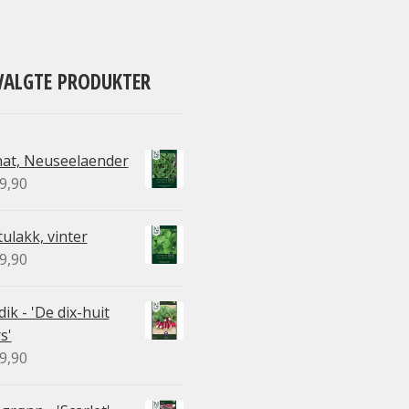
VALGTE PRODUKTER
nat, Neuseelaender
9,90
ulakk, vinter
9,90
ik - 'De dix-huit
s'
9,90