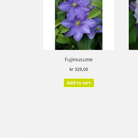
Fujimusume
kr
329,00
Add to cart