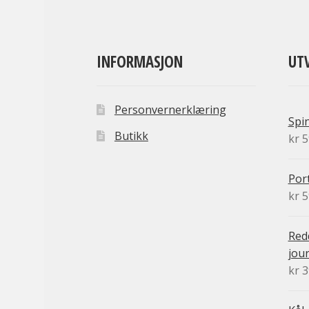
INFORMASJON
UT
Personvernerklæring
Spi
Butikk
kr
5
Port
kr
5
Redd
jour
kr
3