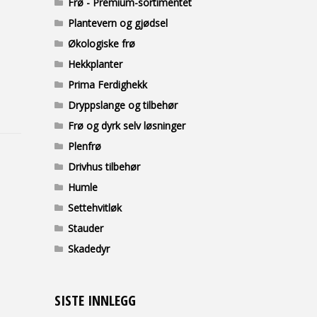
Frø - Premium-sortimentet
Plantevern og gjødsel
Økologiske frø
Hekkplanter
Prima Ferdighekk
Dryppslange og tilbehør
Frø og dyrk selv løsninger
Plenfrø
Drivhus tilbehør
Humle
Settehvitløk
Stauder
Skadedyr
SISTE INNLEGG