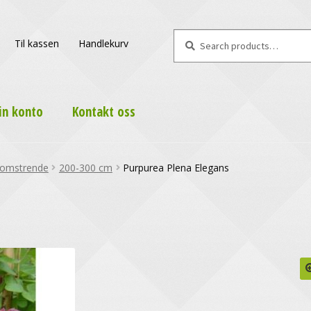
Search
Search
Til kassen
Handlekurv
for:
in konto
Kontakt oss
lomstrende
200-300 cm
Purpurea Plena Elegans