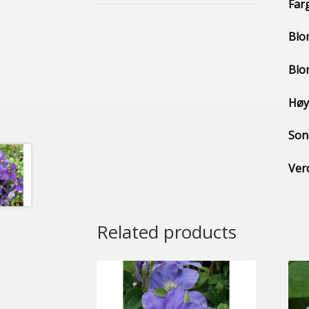
Far
Blo
Blo
Høy
Son
Verd
Related products