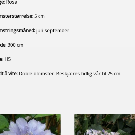
ge:
Rosa
msterstørrelse:
5 cm
mstringsmåned:
juli-september
de:
300 cm
e:
H5
t å vite:
Doble blomster. Beskjæres tidlig vår til 25 cm.