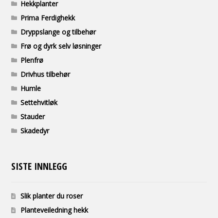
Hekkplanter
Prima Ferdighekk
Dryppslange og tilbehør
Frø og dyrk selv løsninger
Plenfrø
Drivhus tilbehør
Humle
Settehvitløk
Stauder
Skadedyr
SISTE INNLEGG
Slik planter du roser
Planteveiledning hekk