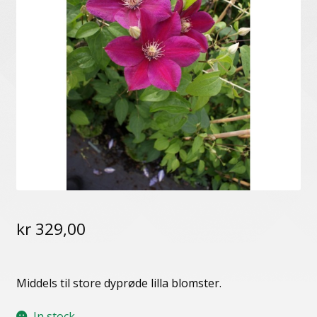
Humle
Klematis
Plantevern og gjødsel
Prima Ferdig Søyler
Prima Ferdighekk
Redskap og annet utstyr
Roser
kr
329,00
Settehvitløk
Settepoteter
Middels til store dyprøde lilla blomster.
Stauder
In stock