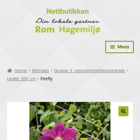
Meny
Drivhus
Home
Klematis
Gruppe 3 -sensommerblomstrende
Drivhus tilbehør
Under 200 cm
Firefly
Dryppslange og tilbehør
Frø og dyrk selv løsninger
Gavekort
Hekkplanter