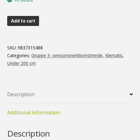
Vårløk og knoller
Min konto
Add to cart
Nyheter
Personvernerklæring
SKU:
9837315488
Categories:
Gruppe 3 -sensommerblomstrende
,
Klematis
,
Under 200 cm
Description
Additional information
Description