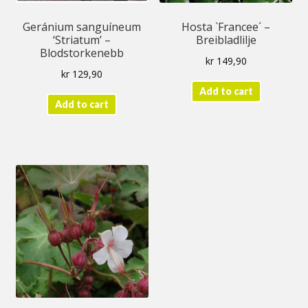
Geránium sanguíneum
Hosta `Francee´ –
‘Striatum’ –
Breibladlilje
Blodstorkenebb
kr
149,90
kr
129,90
Add to cart
Add to cart