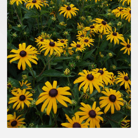
Humle
Klematis
Plantevern og gjødsel
Prima Ferdig Søyler
Prima Ferdighekk
Redskap og annet utstyr
Roser
Settehvitløk
Settepoteter
Stauder