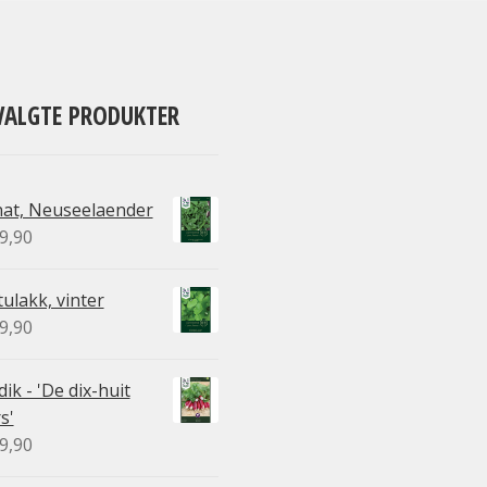
VALGTE PRODUKTER
nat, Neuseelaender
9,90
ulakk, vinter
9,90
ik - 'De dix-huit
s'
9,90