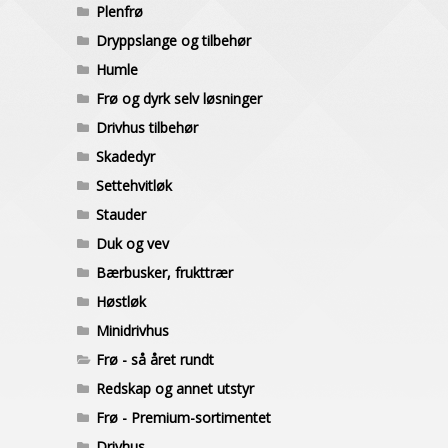
Plenfrø
Dryppslange og tilbehør
Humle
Frø og dyrk selv løsninger
Drivhus tilbehør
Skadedyr
Settehvitløk
Stauder
Duk og vev
Bærbusker, frukttrær
Høstløk
Minidrivhus
Frø - så året rundt
Redskap og annet utstyr
Frø - Premium-sortimentet
Drivhus