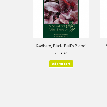
Rødbete, Blad- ‘Bull´s Blood’
kr
59,90
Add to cart