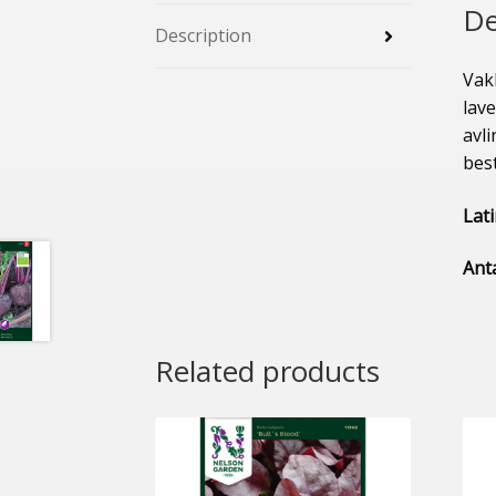
De
Description
Vakk
lav
avli
bes
Lat
Anta
Related products