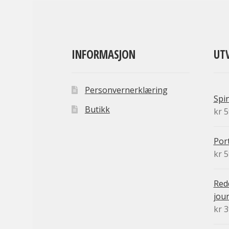
INFORMASJON
UT
Personvernerklæring
Spi
Butikk
kr
5
Port
kr
5
Redd
jour
kr
3