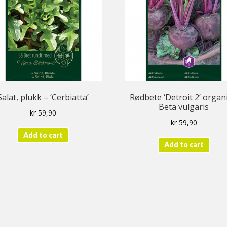
Salat, plukk – ‘Cerbiatta’
Rødbete ‘Detroit 2’ organi
Beta vulgaris
kr
59,90
kr
59,90
Add to cart
Add to cart