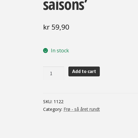
saisons’
kr
59,90
In stock
Salat,
Add to cart
hode
-
'Merveille
des
SKU:
1122
quatre
Category:
Frø - så året rundt
saisons'
quantity