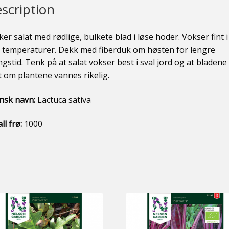
scription
er salat med rødlige, bulkete blad i løse hoder. Vokser fint i
e temperaturer. Dekk med fiberduk om høsten for lengre
ngstid. Tenk på at salat vokser best i sval jord og at bladene 
t om plantene vannes rikelig.
insk navn:
Lactuca sativa
ll frø:
1000