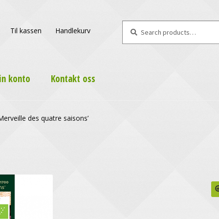
Search
Search
Til kassen
Handlekurv
for:
in konto
Kontakt oss
Merveille des quatre saisons’