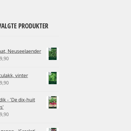
VALGTE PRODUKTER
nat, Neuseelaender
9,90
ulakk, vinter
9,90
ik - 'De dix-huit
s'
9,90