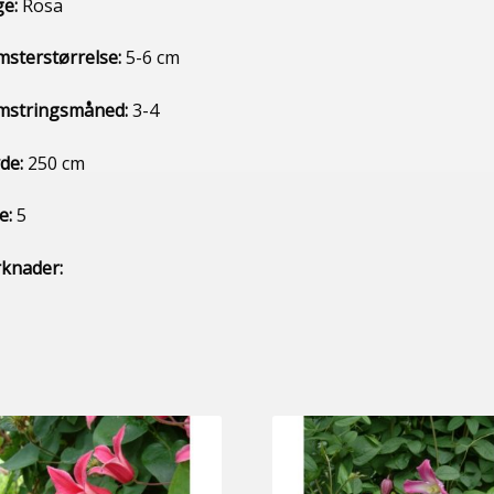
ge:
Rosa
msterstørrelse:
5-6 cm
mstringsmåned:
3-4
de:
250 cm
e:
5
knader: