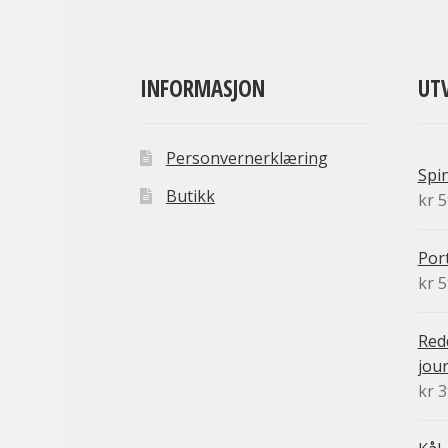
INFORMASJON
UT
Personvernerklæring
Spi
Butikk
kr
5
Port
kr
5
Redd
jour
kr
3