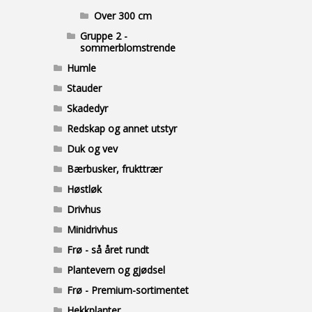
Over 300 cm
Gruppe 2 -
sommerblomstrende
Humle
Stauder
Skadedyr
Redskap og annet utstyr
Duk og vev
Bærbusker, frukttrær
Høstløk
Drivhus
Minidrivhus
Frø - så året rundt
Plantevern og gjødsel
Frø - Premium-sortimentet
Hekkplanter