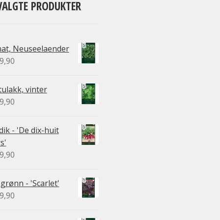
VALGTE PRODUKTER
nat, Neuseelaender
9,90
ulakk, vinter
9,90
ik - 'De dix-huit
s'
9,90
 grønn - 'Scarlet'
9,90