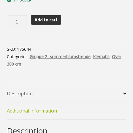
Vårløk og knoller
Min konto
Super
Add to cart
night
Nyheter
quantity
Personvernerklæring
SKU:
176644
Categories:
Gruppe 2 -sommerblomstrende
,
Klematis
,
Over
300 cm
Description
Additional information
Description