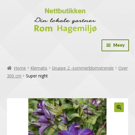
Meny
Drivhus
Home
Klematis
Gruppe 2 -sommerblomstrende
Over
Drivhus tilbehør
300 cm
Super night
Dryppslange og tilbehør
Frø og dyrk selv løsninger
Gavekort
Hekkplanter