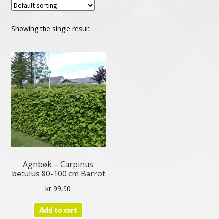
Humle
Klematis
Showing the single result
Plantevern og gjødsel
Prima Ferdig Søyler
Prima Ferdighekk
Redskap og annet utstyr
Roser
Settehvitløk
Agnbøk – Carpinus
betulus 80-100 cm Barrot
Settepoteter
kr
99,90
Stauder
Add to cart