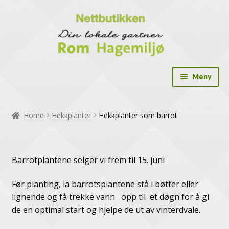
Meny
Drivhus
Home
Hekkplanter
Hekkplanter som barrot
Drivhus tilbehør
Dryppslange og tilbehør
Barrotplantene selger vi frem til 15. juni
Frø og dyrk selv løsninger
Før planting, la barrotsplantene stå i bøtter eller
Gavekort
lignende og få trekke vann opp til et døgn for å gi
de en optimal start og hjelpe de ut av vinterdvale.
Hekkplanter