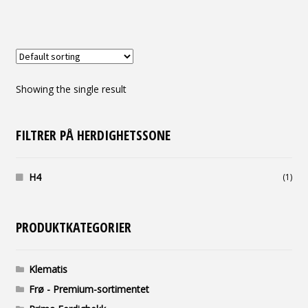
Vårløk og knoller
Min konto
Nyheter
Showing the single result
Personvernerklæring
FILTRER PÅ HERDIGHETSSONE
H4
(1)
PRODUKTKATEGORIER
Klematis
Frø - Premium-sortimentet