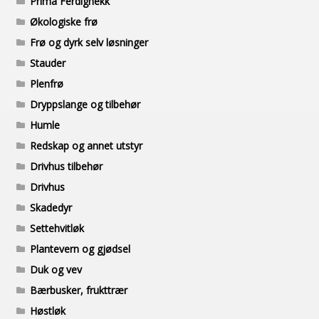
Prima Ferdighekk
Økologiske frø
Frø og dyrk selv løsninger
Stauder
Plenfrø
Dryppslange og tilbehør
Humle
Redskap og annet utstyr
Drivhus tilbehør
Drivhus
Skadedyr
Settehvitløk
Plantevern og gjødsel
Duk og vev
Bærbusker, frukttrær
Høstløk