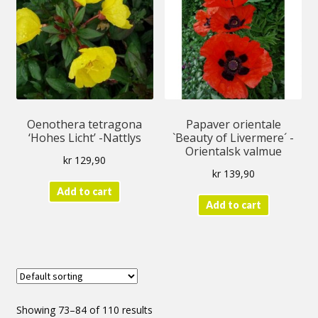
Oenothera tetragona
Papaver orientale
‘Hohes Licht’ -Nattlys
`Beauty of Livermere´ -
Orientalsk valmue
kr
129,90
kr
139,90
Add to cart
Add to cart
Showing 73–84 of 110 results