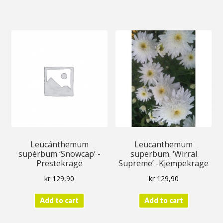
Vårløk og knoller
Min konto
Nyheter
Personvernerklæring
Leucánthemum
Leucanthemum
supérbum ‘Snowcap’ -
superbum. ‘Wirral
Prestekrage
Supreme’ -Kjempekrage
kr
129,90
kr
129,90
Add to cart
Add to cart