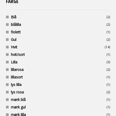
FARGE
Blå
(2)
blålilla
(2)
fiolett
(1)
Gul
(2)
Hvit
(14)
hvit/sort
(1)
Lilla
(3)
lillarosa
(2)
lillasort
(1)
lys lilla
(1)
lys rosa
(2)
mørk blå
(1)
mørk gul
(1)
mørk lilla
(1)