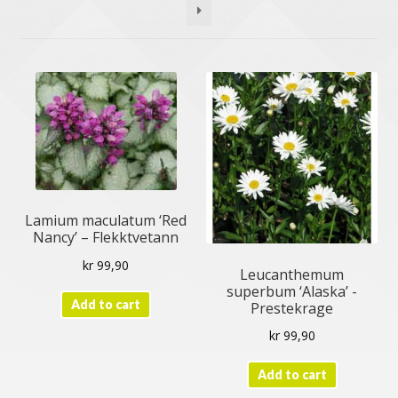
Humle
Klematis
Plantevern og gjødsel
Prima Ferdig Søyler
Prima Ferdighekk
Redskap og annet utstyr
Lamium maculatum ‘Red
Nancy’ – Flekktvetann
Roser
kr
99,90
Leucanthemum
Settehvitløk
superbum ‘Alaska’ -
Add to cart
Prestekrage
Settepoteter
kr
99,90
Stauder
Add to cart