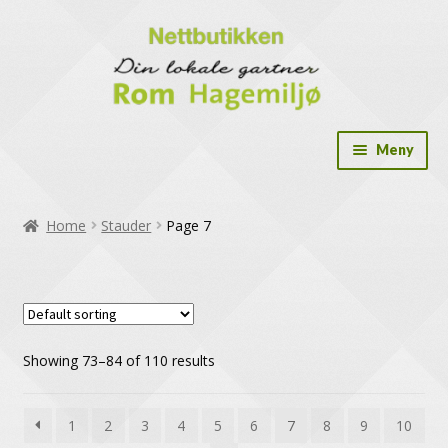
Meny
Drivhus
Home
Stauder
Page 7
Drivhus tilbehør
Dryppslange og tilbehør
Frø og dyrk selv løsninger
Showing 73–84 of 110 results
Gavekort
Hekkplanter
1
2
3
4
5
6
7
8
9
10