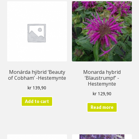
Monárda hýbrid ‘Beauty
Monarda hybrid
of Cobham’ -Hestemynte
‘Blaustrumpf’ -
Hestemynte
kr
139,90
kr
129,90
Add to cart
Read more