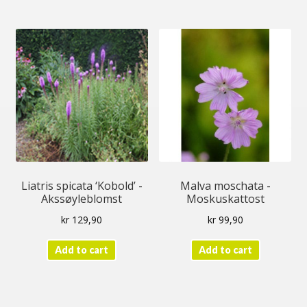
Liatris spicata ‘Kobold’ -
Malva moschata -
Akssøyleblomst
Moskuskattost
kr
129,90
kr
99,90
Add to cart
Add to cart