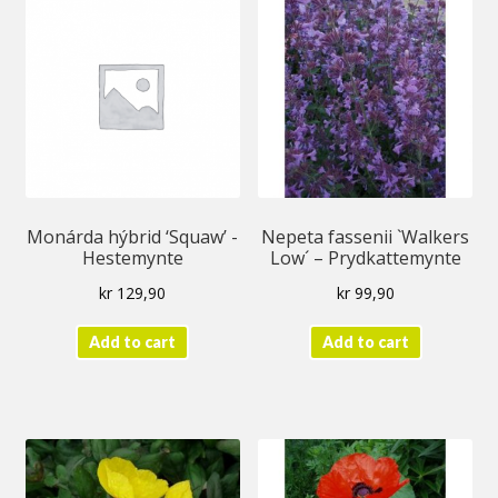
Monárda hýbrid ‘Squaw’ -
Nepeta fassenii `Walkers
Hestemynte
Low´ – Prydkattemynte
kr
129,90
kr
99,90
Add to cart
Add to cart