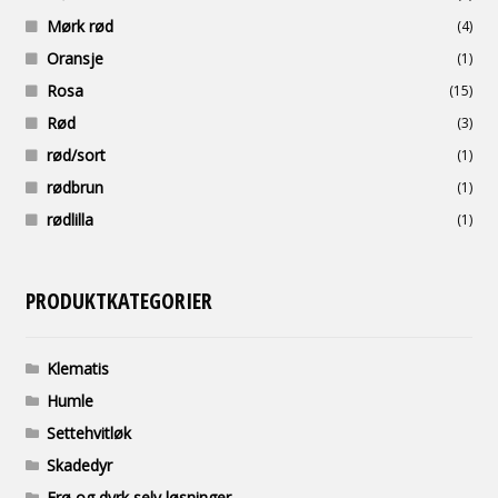
Mørk rød
(4)
Oransje
(1)
Rosa
(15)
Rød
(3)
rød/sort
(1)
rødbrun
(1)
rødlilla
(1)
PRODUKTKATEGORIER
Klematis
Humle
Settehvitløk
Skadedyr
Frø og dyrk selv løsninger