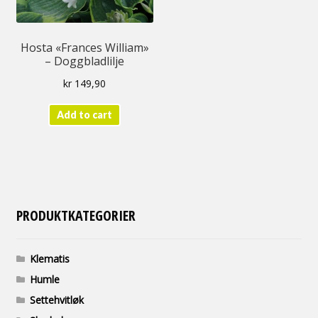
Hosta «Frances William»
– Doggbladlilje
kr
149,90
Add to cart
PRODUKTKATEGORIER
Klematis
Humle
Settehvitløk