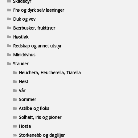
Skadedyr
Frø og dyrk selv løsninger
Duk og vev
Bærbusker, frukttrær
Høstløk
Redskap og annet utstyr
Minidrivhus
Stauder
Heuchera, Heucherella, Tiarella
Høst
Vår
Sommer
Astilbe og floks
Solhatt, iris og pioner
Hosta
Storkenebb og dagliljer