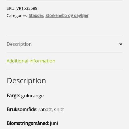
Hybriddaglilje
Vårløk og knoller
quantity
SKU:
VR1533588
Categories:
Stauder
,
Storkenebb og dagliljer
Min konto
Nyheter
Personvernerklæring
Description
Additional information
Description
Farge:
gulorange
Bruksområde:
rabatt, snitt
Blomstringsmåned:
juni