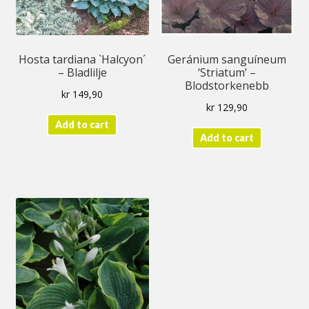
Hosta tardiana `Halcyon´
Geránium sanguíneum
– Bladlilje
‘Striatum’ –
Blodstorkenebb
kr
149,90
kr
129,90
Add to cart
Add to cart