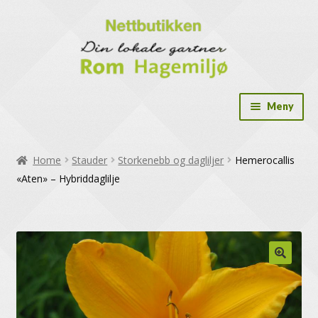
Meny
Drivhus
Home
Stauder
Storkenebb og dagliljer
Hemerocallis
Drivhus tilbehør
«Aten» – Hybriddaglilje
Dryppslange og tilbehør
Frø og dyrk selv løsninger
Gavekort
Hekkplanter